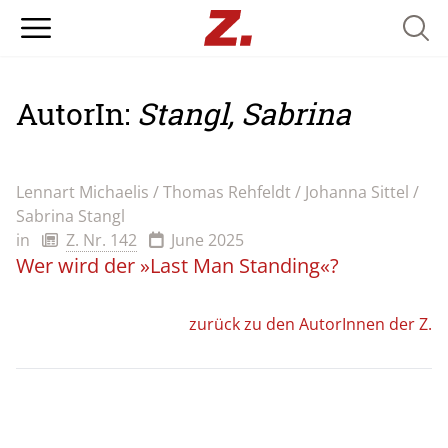
Searc
AutorIn:
Stangl, Sabrina
Lennart Michaelis / Thomas Rehfeldt / Johanna Sittel /
Sabrina Stangl
in
Z. Nr. 142
June 2025
Wer wird der »Last Man Standing«?
zurück zu den AutorInnen der Z.