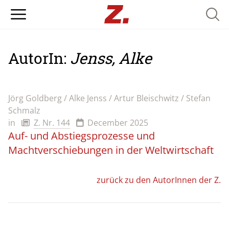
Searc
AutorIn:
Jenss, Alke
Jörg Goldberg / Alke Jenss / Artur Bleischwitz / Stefan
Schmalz
in
Z. Nr. 144
December 2025
Auf- und Abstiegsprozesse und
Machtverschiebungen in der Weltwirtschaft
zurück zu den AutorInnen der Z.