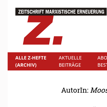
ALLE Z-HEFTE
AKTUELLE
ABO
(ARCHIV)
BEITRÄGE
BES
AutorIn:
Moos