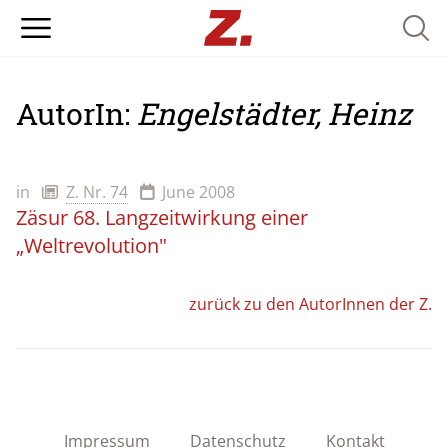
Searc
AutorIn:
Engelstädter, Heinz
in
Z. Nr. 74
June 2008
Zäsur 68. Langzeitwirkung einer
„Weltrevolution"
zurück zu den AutorInnen der Z.
Impressum
Datenschutz
Kontakt