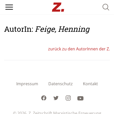
Searc
AutorIn:
Feige, Henning
zurück zu den AutorInnen der Z.
Impressum
Datenschutz
Kontakt
Facebook
Twitter
Instagram
Youtube
© 2026 Z. Zeitschrift Marxistische Erneuerung