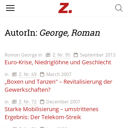
Searc
AutorIn:
George, Roman
Roman George
in
Z. Nr. 95
September 2013
Euro-Krise, Niedriglöhne und Geschlecht
in
Z. Nr. 69
March 2007
„Boxen und Tanzen" – Revitalisierung der
Gewerkschaften?
in
Z. Nr. 72
December 2007
Starke Mobilisierung – umstrittenes
Ergebnis: Der Telekom-Streik