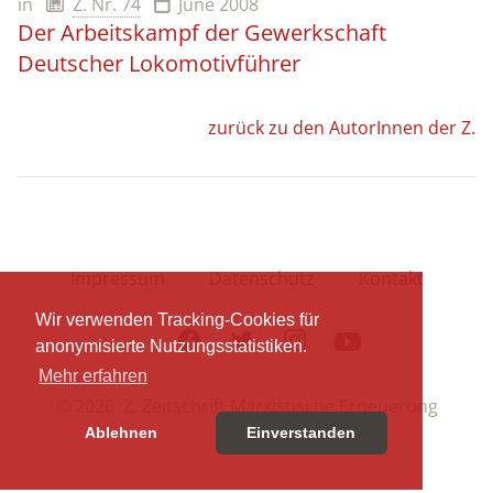
in
Z. Nr. 74
June 2008
Der Arbeitskampf der Gewerkschaft
Deutscher Lokomotivführer
zurück zu den AutorInnen der Z.
Impressum
Datenschutz
Kontakt
Wir verwenden Tracking-Cookies für
Facebook
Twitter
Instagram
Youtube
anonymisierte Nutzungsstatistiken.
Mehr erfahren
© 2026 Z. Zeitschrift Marxistische Erneuerung
Ablehnen
Einverstanden