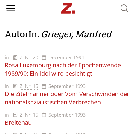
Searc
AutorIn:
Grieger, Manfred
in
Z. Nr. 20
December 1994
Rosa Luxemburg nach der Epochenwende
1989/90: Ein Idol wird besichtigt
in
Z. Nr. 15
September 1993
Die Zitelmänner oder Vom Verschwinden der
nationalsozialistischen Verbrechen
in
Z. Nr. 15
September 1993
Breitenau