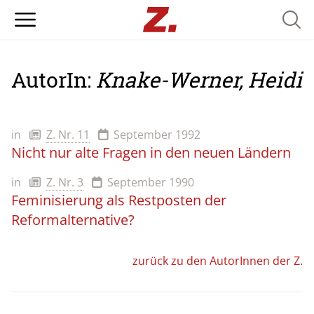
Searc
AutorIn:
Knake-Werner, Heidi
in
Z. Nr. 11
September 1992
Nicht nur alte Fragen in den neuen Ländern
in
Z. Nr. 3
September 1990
Feminisierung als Restposten der
Reformalternative?
zurück zu den AutorInnen der Z.