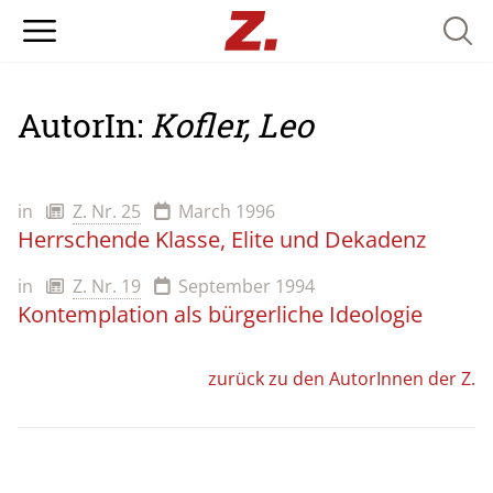
Searc
AutorIn:
Kofler, Leo
in
Z. Nr. 25
March 1996
Herrschende Klasse, Elite und Dekadenz
in
Z. Nr. 19
September 1994
Kontemplation als bürgerliche Ideologie
zurück zu den AutorInnen der Z.