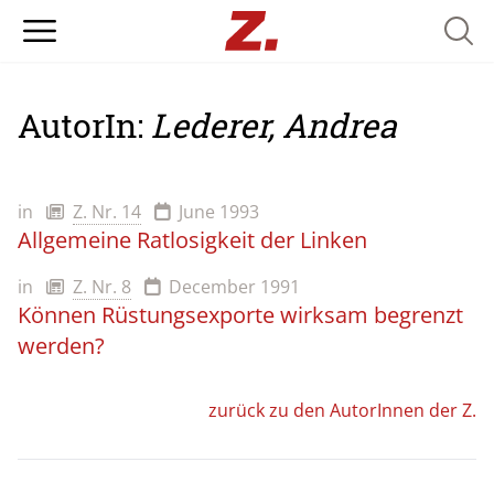
Searc
AutorIn:
Lederer, Andrea
in
Z. Nr. 14
June 1993
Allgemeine Ratlosigkeit der Linken
in
Z. Nr. 8
December 1991
Können Rüstungsexporte wirksam begrenzt
werden?
zurück zu den AutorInnen der Z.