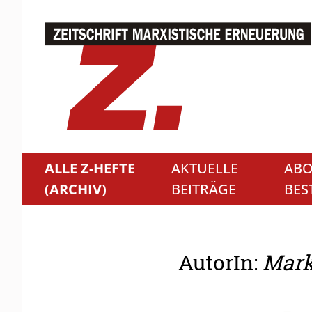
ALLE Z-HEFTE
AKTUELLE
ABO
(ARCHIV)
BEITRÄGE
BES
AutorIn:
Mark