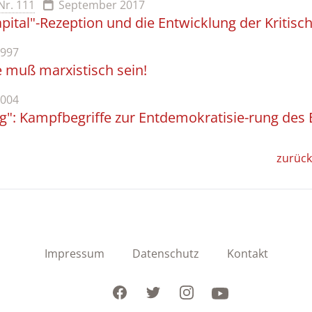
 Nr. 111
September 2017
ital"-Rezeption und die Entwicklung der Kritisc
1997
e muß marxistisch sein!
2004
ng": Kampfbegriffe zur Entdemokratisie-rung des
zurück
Impressum
Datenschutz
Kontakt
Facebook
Twitter
Instagram
Youtube