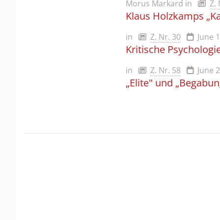
Morus Markard
in
Z.
Klaus Holzkamps „Kap
in
Z. Nr. 30
June 
Kritische Psychologi
in
Z. Nr. 58
June 
„Elite" und „Begabu