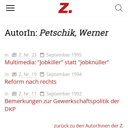
Searc
AutorIn:
Petschik, Werner
in
Z. Nr. 23
September 1995
Multimedia: "Jobkiller" statt "Jobknüller"
in
Z. Nr. 19
September 1994
Reform nach rechts
in
Z. Nr. 11
September 1992
Bemerkungen zur Gewerkschaftspolitik der
DKP
zurück zu den AutorInnen der Z.