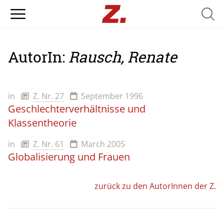
Searc
AutorIn:
Rausch, Renate
in
Z. Nr. 27
September 1996
Geschlechterverhältnisse und
Klassentheorie
in
Z. Nr. 61
March 2005
Globalisierung und Frauen
zurück zu den AutorInnen der Z.