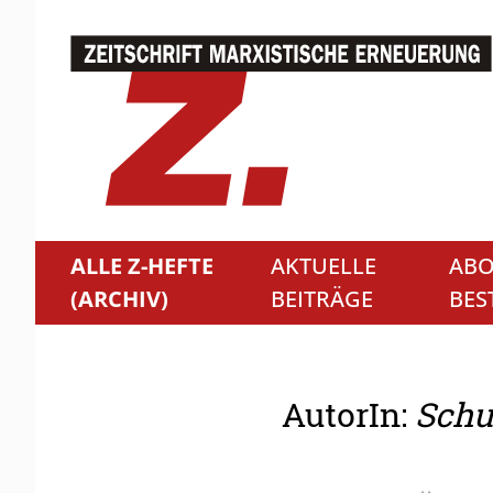
ALLE Z-HEFTE
AKTUELLE
ABO
(ARCHIV)
BEITRÄGE
BES
AutorIn:
Schu