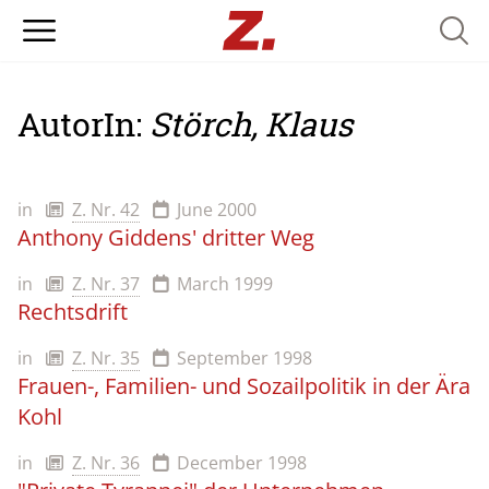
Searc
AutorIn:
Störch, Klaus
in
Z. Nr. 42
June 2000
Anthony Giddens' dritter Weg
in
Z. Nr. 37
March 1999
Rechtsdrift
in
Z. Nr. 35
September 1998
Frauen-, Familien- und Sozailpolitik in der Ära
Kohl
in
Z. Nr. 36
December 1998