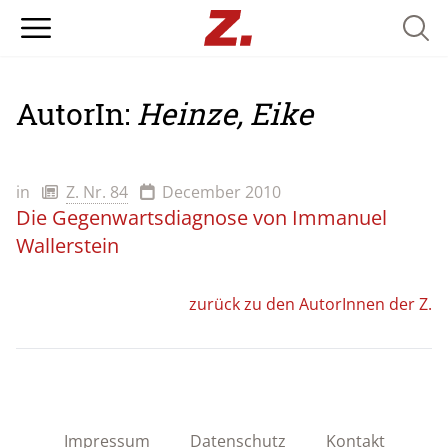
Searc
AutorIn:
Heinze, Eike
in
Z. Nr. 84
December 2010
Die Gegenwartsdiagnose von Immanuel
Wallerstein
zurück zu den AutorInnen der Z.
Impressum
Datenschutz
Kontakt