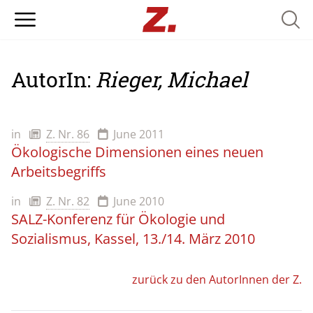
Searc
AutorIn:
Rieger, Michael
in
Z. Nr. 86
June 2011
Ökologische Dimensionen eines neuen
Arbeitsbegriffs
in
Z. Nr. 82
June 2010
SALZ-Konferenz für Ökologie und
Sozialismus, Kassel, 13./14. März 2010
zurück zu den AutorInnen der Z.