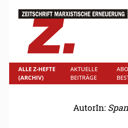
ALLE Z-HEFTE
AKTUELLE
ABO
(ARCHIV)
BEITRÄGE
BES
AutorIn:
Span