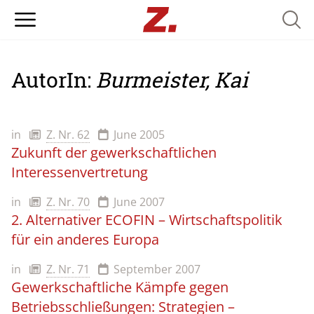
Searc
AutorIn:
Burmeister, Kai
in
Z. Nr. 62
June 2005
Zukunft der gewerkschaftlichen
Interessenvertretung
in
Z. Nr. 70
June 2007
2. Alternativer ECOFIN – Wirtschaftspolitik
für ein anderes Europa
in
Z. Nr. 71
September 2007
Gewerkschaftliche Kämpfe gegen
Betriebsschließungen: Strategien –