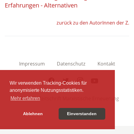
Erfahrungen - Alternativen
zurück zu den AutorInnen der Z.
Impressum
Datenschutz
Kontakt
Facebook
Twitter
Instagram
Youtube
Wir verwenden Tracking-Cookies für
anonymisierte Nutzungsstatistiken.
© 2026 Z. Zeitschrift Marxistische Erneuerung
Mehr erfahren
Ablehnen
Einverstanden