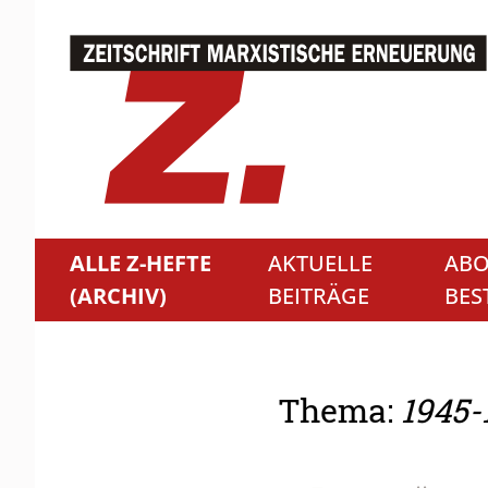
ALLE Z-HEFTE
AKTUELLE
ABO
(ARCHIV)
BEITRÄGE
BES
Thema:
1945-