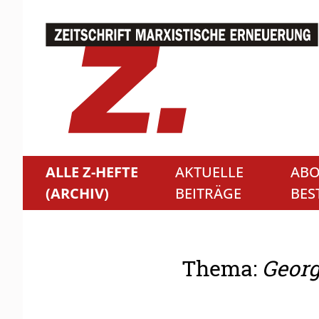
ALLE Z-HEFTE
AKTUELLE
ABO
(ARCHIV)
BEITRÄGE
BES
Thema:
Georg