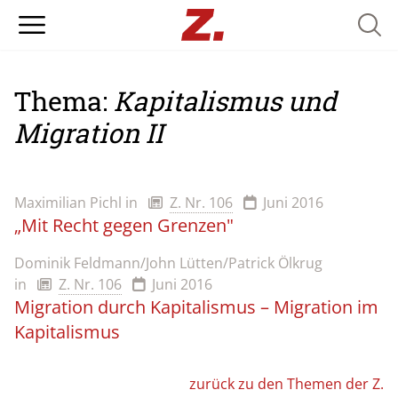
Searc
Thema:
Kapitalismus und
Migration II
Maximilian Pichl
in
Z. Nr. 106
Juni 2016
„Mit Recht gegen Grenzen"
Dominik Feldmann/John Lütten/Patrick Ölkrug
in
Z. Nr. 106
Juni 2016
Migration durch Kapitalismus – Migration im
Kapitalismus
zurück zu den Themen der Z.