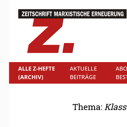
ALLE Z-HEFTE
AKTUELLE
ABO
(ARCHIV)
BEITRÄGE
BES
Thema:
Klass