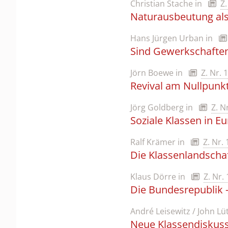
Christian Stache
in
Z.
Naturausbeutung als
Hans Jürgen Urban
in
Sind Gewerkschaften
Jörn Boewe
in
Z. Nr. 
Revival am Nullpunk
Jörg Goldberg
in
Z. N
Soziale Klassen in E
Ralf Krämer
in
Z. Nr.
Die Klassenlandscha
Klaus Dörre
in
Z. Nr.
Die Bundesrepublik –
André Leisewitz / John Lü
Neue Klassendiskus