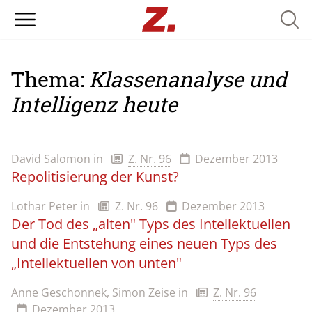
Searc
Thema:
Klassenanalyse und
Intelligenz heute
David Salomon
in
Z. Nr. 96
Dezember 2013
Repolitisierung der Kunst?
Lothar Peter
in
Z. Nr. 96
Dezember 2013
Der Tod des „alten" Typs des Intellektuellen
und die Entstehung eines neuen Typs des
„Intellektuellen von unten"
Anne Geschonnek, Simon Zeise
in
Z. Nr. 96
Dezember 2013