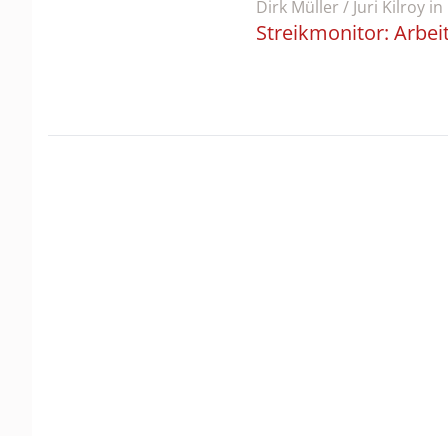
Dirk Müller / Juri Kilroy
in
Streikmonitor: Arbei