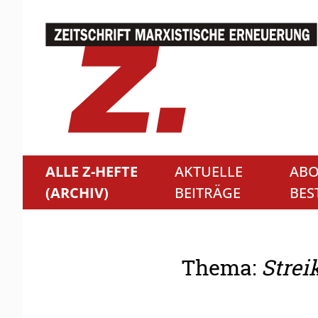
ALLE Z-HEFTE
AKTUELLE
ABO
(ARCHIV)
BEITRÄGE
BES
Thema:
Strei