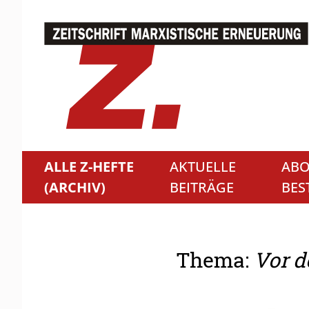
ALLE Z-HEFTE
AKTUELLE
ABO
(ARCHIV)
BEITRÄGE
BES
Thema:
Vor d