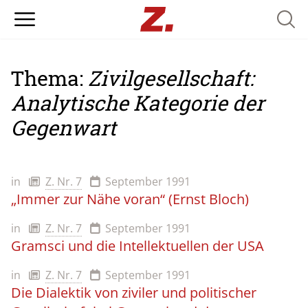
Searc
Thema:
Zivilgesellschaft:
Analytische Kategorie der
Gegenwart
in
Z. Nr. 7
September 1991
„Immer zur Nähe voran“ (Ernst Bloch)
in
Z. Nr. 7
September 1991
Gramsci und die Intellektuellen der USA
in
Z. Nr. 7
September 1991
Die Dialektik von ziviler und politischer