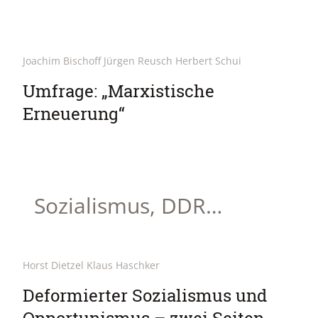
Joachim Bischoff Jürgen Reusch Herbert Schui
Umfrage: „Marxistische
Erneuerung“
Sozialismus, DDR…
Horst Dietzel Klaus Haschker
Deformierter Sozialismus und