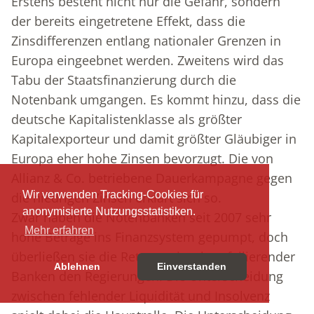
Erstens besteht nicht nur die Gefahr, sondern
der bereits eingetretene Effekt, dass die
Zinsdifferenzen entlang nationaler Grenzen in
Europa eingeebnet werden. Zweitens wird das
Tabu der Staatsfinanzierung durch die
Notenbank umgangen. Es kommt hinzu, dass die
deutsche Kapitalistenklasse als größter
Kapitalexporteur und damit größter Gläubiger in
Europa eher hohe Zinsen bevorzugt. Die von
Allianz & Co. betriebene Dauerkampagne gegen
Wir verwenden Tracking-Cookies für
die niedrigen Zinsen erklärt sich so.
anonymisierte Nutzungsstatistiken.
Zwar haben die Notenbanken seit 2007 sehr
Mehr erfahren
hohe Beträge ins Finanzsystem gepumpt, doch
überließen sie die Rettung einzelner fallierender
Ablehnen
Einverstanden
Banken den Regierungen. Die Unterscheidung
zwischen fehlender Liquidität und Insolvenz