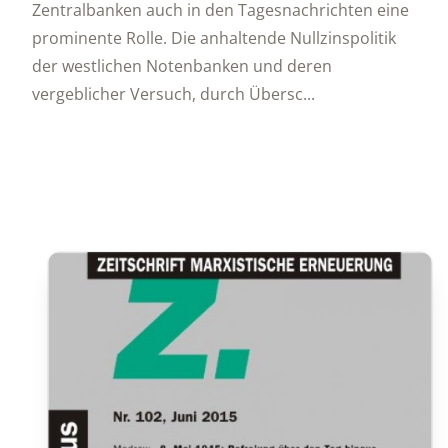
Zentralbanken auch in den Tagesnachrichten eine
prominente Rolle. Die anhaltende Nullzinspolitik
der westlichen Notenbanken und deren
vergeblicher Versuch, durch Übersc...