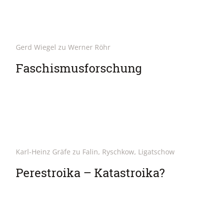
Gerd Wiegel zu Werner Röhr
Faschismusforschung
Karl-Heinz Gräfe zu Falin, Ryschkow, Ligatschow
Perestroika – Katastroika?