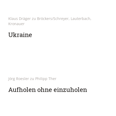
Klaus Dräger zu Bröckers/Schreyer, Lauterbach,
Kronauer
Ukraine
Jörg Roesler zu Philipp Ther
Aufholen ohne einzuholen