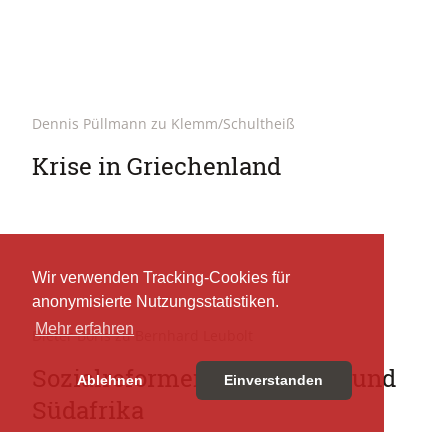
Dennis Püllmann zu Klemm/Schultheiß
Krise in Griechenland
Wir verwenden Tracking-Cookies für
anonymisierte Nutzungsstatistiken.
Mehr erfahren
Dieter Boris zu Bernhard Leubolt
Sozialreformen in Brasilien und
Ablehnen
Einverstanden
Südafrika