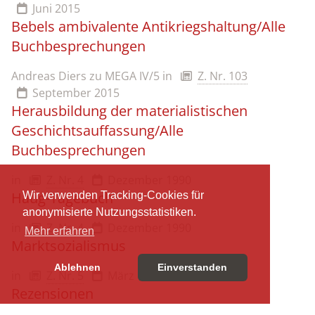
Juni 2015
Bebels ambivalente Antikriegshaltung/Alle
Buchbesprechungen
Andreas Diers zu MEGA IV/5
in
Z. Nr. 103
September 2015
Herausbildung der materialistischen
Geschichtsauffassung/Alle
Buchbesprechungen
in
Z. Nr. 4
Dezember 1990
Haug-Tagebuch
Wir verwenden Tracking-Cookies für
anonymisierte Nutzungsstatistiken.
in
Z. Nr. 4
Dezember 1990
Mehr erfahren
Marktsozialismus
Ablehnen
Einverstanden
in
Z. Nr. 5
März 1991
Rezensionen