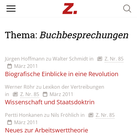
Searc
Thema:
Buchbesprechungen
Jürgen Hoffmann zu Walter Schmidt
in
Z. Nr. 85
März 2011
Biografische Einblicke in eine Revolution
Werner Röhr zu Lexikon der Vertreibungen
in
Z. Nr. 85
März 2011
Wissenschaft und Staatsdoktrin
Pertti Honkanen zu Nils Fröhlich
in
Z. Nr. 85
März 2011
Neues zur Arbeitswerttheorie