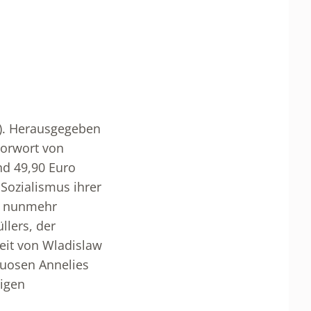
). Herausgegeben
Vorwort von
and 49,90 Euro
Sozialismus ihrer
e nunmehr
llers, der
eit von Wladislaw
tuosen Annelies
tigen