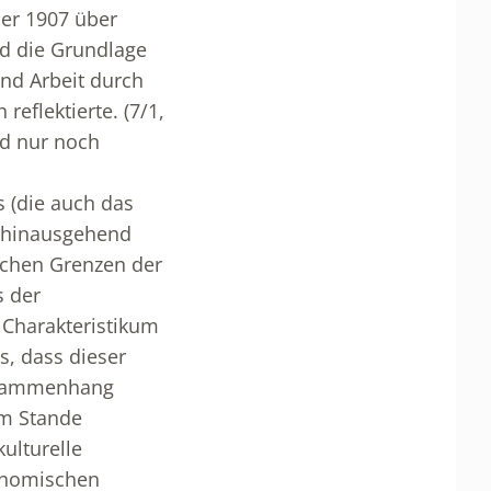
er 1907 über
nd die Grundlage
nd Arbeit durch
eflektierte. (7/1,
nd nur noch
 (die auch das
x hinausgehend
schen Grenzen der
s der
n Charakteristikum
s, dass dieser
usammenhang
im Stande
ulturelle
konomischen