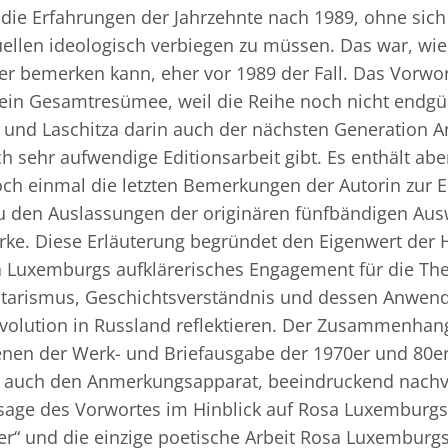
 die Erfahrungen der Jahrzehnte nach 1989, ohne sich 
ellen ideologisch verbiegen zu müssen. Das war, wie
r bemerken kann, eher vor 1989 der Fall. Das Vorwor
ein Gesamtresümee, weil die Reihe noch nicht endgül
 und Laschitza darin auch der nächsten Generation 
h sehr aufwendige Editionsarbeit gibt. Es enthält a
och einmal die letzten Bemerkungen der Autorin zur E
u den Auslassungen der originären fünfbändigen Aus
e. Diese Erläuterung begründet den Eigenwert der 
sa Luxemburgs aufklärerisches Engagement für die 
litarismus, Geschichtsverständnis und dessen Anwen
volution in Russland reflektieren. Der Zusammenhan
nen der Werk- und Briefausgabe der 1970er und 80er 
r auch den Anmerkungsapparat, beeindruckend nachvo
sage des Vorwortes im Hinblick auf Rosa Luxemburgs
r“ und die einzige poetische Arbeit Rosa Luxemburgs