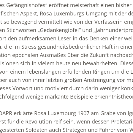
s Gefängnishofes“ eröffnet meisterhaft einen bisher
rafischen Aspekt, Rosa Luxemburgs Umgang mit der d
t so bewegend vermittelt wie von der Verfasserin emp
en Stichworten „Gedankengipfel“ und „Jahrhundertpr
ort den aufmerksamen Leser in das Denken einer wei
u, die im Stress gesundheitsbedrohlicher Haft in einer
ation epochalen Ausmaßes über die Zukunft nachdac
ionen sich in vielem heute neu bewahrheiten. Diese
 von einem lebenslangen erfüllenden Ringen um die 
ber auch von ihrer letzten großen Anstrengung vor 
eses Vorwort und motiviert durch darin weniger kon
chfolgend wenige markante Beispiele erkenntnistheo
SDAPR erklärte Rosa Luxemburg 1907 am Grabe von Ig
st für die Revolution reif sein, wenn dessen Proletar
eisterten Soldaten auch Strategen und Führer vom W