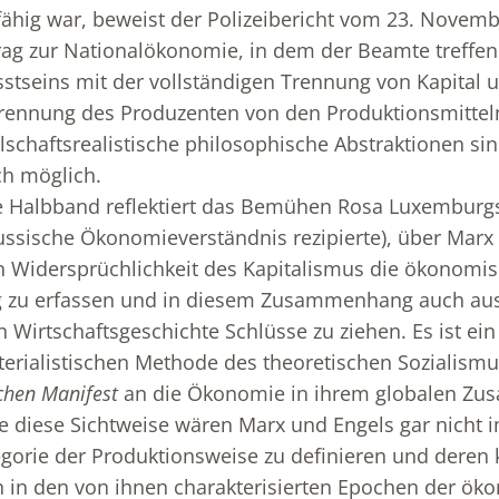
ähig war, beweist der Polizeibericht vom 23. Novemb
trag zur Nationalökonomie, in dem der Beamte treffe
tseins mit der vollständigen Trennung von Kapital u
Trennung des Produzenten von den Produktionsmitteln r
lschaftsrealistische philosophische Abstraktionen si
ch möglich.
e Halbband reflektiert das Bemühen Rosa Luxemburgs
ussische Ökonomieverständnis rezipierte), über Mar
n Widersprüchlichkeit des Kapitalismus die ökonomi
g zu erfassen und in diesem Zusammenhang auch au
n Wirtschaftsgeschichte Schlüsse zu ziehen. Es ist ei
terialistischen Methode des theoretischen Sozialismu
hen Manifest
an die Ökonomie in ihrem globalen Z
 diese Sichtweise wären Marx und Engels gar nicht 
gorie der Produktionsweise zu definieren und deren k
 in den von ihnen charakterisierten Epochen der ö