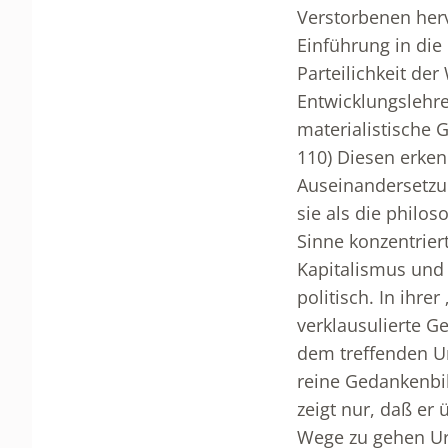
Verstorbenen herv
Einführung in die
Parteilichkeit de
Entwicklungslehr
materialistische 
110) Diesen erken
Auseinandersetzu
sie als die philos
Sinne konzentrier
Kapitalismus und 
politisch. In ihre
verklausulierte 
dem treffenden Ur
reine Gedankenbil
zeigt nur, daß er 
Wege zu gehen Urs