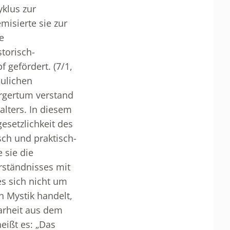
yklus zur
misierte sie zur
e
torisch-
 gefördert. (7/1,
aulichen
rgertum verstand
alters. In diesem
esetzlichkeit des
ch und praktisch-
 sie die
ständnisses mit
es sich nicht um
n Mystik handelt,
larheit aus dem
eißt es: „Das