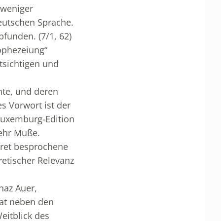
 weniger
eutschen Sprache.
funden. (7/1, 62)
ophezeiung“
tsichtigen und
hte, und deren
s Vorwort ist der
Luxemburg-Edition
mehr Muße.
kret besprochene
retischer Relevanz
naz Auer,
iat neben den
eitblick des