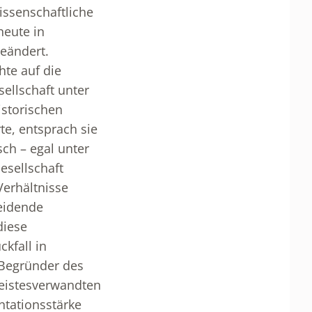
issenschaftliche
heute in
geändert.
te auf die
ellschaft unter
istorischen
te, entsprach sie
ch – egal unter
esellschaft
Verhältnisse
heidende
diese
kfall in
 Begründer des
Geistesverwandten
ntationsstärke