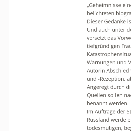
„Geheimnisse eine
belichteten biog
Dieser Gedanke is
Und auch unter d
versetzt das Vorw
tiefgründigen Fra
Katastrophensitu
Warnungen und Vis
Autorin Abschied
und -Rezeption, a
Angeregt durch di
Quellen sollen na
benannt werden.
Im Auftrage der 
Russland werde er
todesmutigen, beg