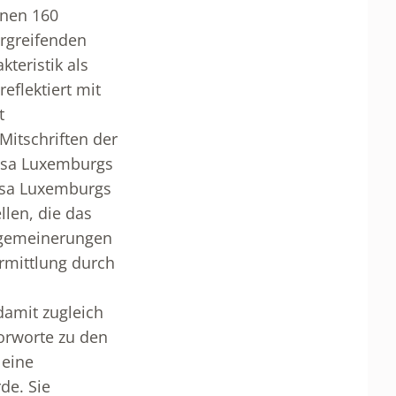
inen 160
rgreifenden
kteristik als
eflektiert mit
t
Mitschriften der
Rosa Luxemburgs
Rosa Luxemburgs
len, die das
lgemeinerungen
rmittlung durch
damit zugleich
orworte zu den
 eine
de. Sie