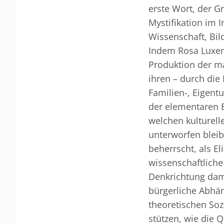
erste Wort, der G
Mystifikation im I
Wissenschaft, Bil
Indem Rosa Luxe
Produktion der ma
ihren – durch die
Familien-, Eigent
der elementaren 
welchen kulturell
unterworfen bleib
beherrscht, als E
wissenschaftliche
Denkrichtung dam
bürgerliche Abhän
theoretischen Soz
stützen, wie die 