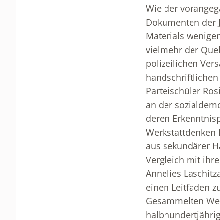
Wie der vorangeg
Dokumenten der J
Materials weniger 
vielmehr der Quel
polizeilichen Ver
handschriftlichen
Parteischüler Ro
an der sozialdemo
deren Erkenntnis
Werkstattdenken 
aus sekundärer H
Vergleich mit ih
Annelies Laschitz
einen Leitfaden 
Gesammelten Werk
halbhundertjährig