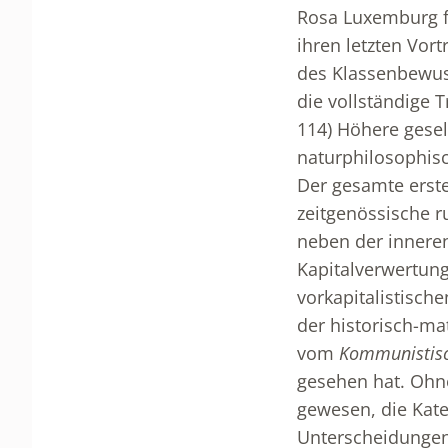
Rosa Luxemburg f
ihren letzten Vor
des Klassenbewuss
die vollständige 
114) Höhere gesel
naturphilosophis
Der gesamte erst
zeitgenössische r
neben der innere
Kapitalverwertun
vorkapitalistische
der historisch-ma
vom
Kommunistisc
gesehen hat. Ohne
gewesen, die Kate
Unterscheidungen