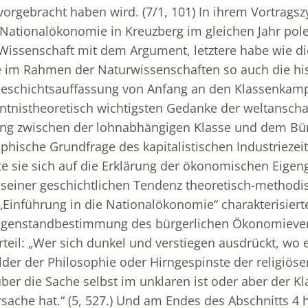
orgebracht haben wird. (7/1, 101) In ihrem Vortragsz
 Nationalökonomie in Kreuzberg im gleichen Jahr pole
r Wissenschaft mit dem Argument, letztere habe wie di
e im Rahmen der Naturwissenschaften so auch die his
Geschichtsauffassung von Anfang an den Klassenkampf
ntnistheoretisch wichtigsten Gedanke der weltansch
ng zwischen der lohnabhängigen Klasse und dem Bü
ophische Grundfrage des kapitalistischen Industriezeit
te sie sich auf die Erklärung der ökonomischen Eigeng
seiner geschichtlichen Tendenz theoretisch-methodis
r „Einführung in die Nationalökonomie“ charakterisierte
Gegenstandbestimmung des bürgerlichen Ökonomiever
teil: „Wer sich dunkel und verstiegen ausdrückt, wo 
der der Philosophie oder Hirngespinste der religiöse
über die Sache selbst im unklaren ist oder aber der K
ache hat.“ (5, 527.) Und am Endes des Abschnitts 4 h