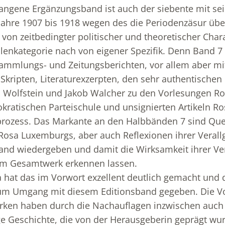
angene Ergänzungsband ist auch der siebente mit se
ahre 1907 bis 1918 wegen des die Periodenzäsur übe
von zeitbedingter politischer und theoretischer Chara
lenkategorie nach von eigener Spezifik. Denn Band 7 r
sammlungs- und Zeitungsberichten, vor allem aber mi
 Skripten, Literaturexzerpten, den sehr authentischen 
si Wolfstein und Jakob Walcher zu den Vorlesungen 
kratischen Parteischule und unsignierten Artikeln 
prozess. Das Markante an den Halbbänden 7 sind Quel
Rosa Luxemburgs, aber auch Reflexionen ihrer Veral
and wiedergeben und damit die Wirksamkeit ihrer Ve
rem Gesamtwerk erkennen lassen.
a hat das im Vorwort exzellent deutlich gemacht und 
zum Umgang mit diesem Editionsband gegeben. Die V
en haben durch die Nachauflagen inzwischen auch
e Geschichte, die von der Herausgeberin geprägt wur