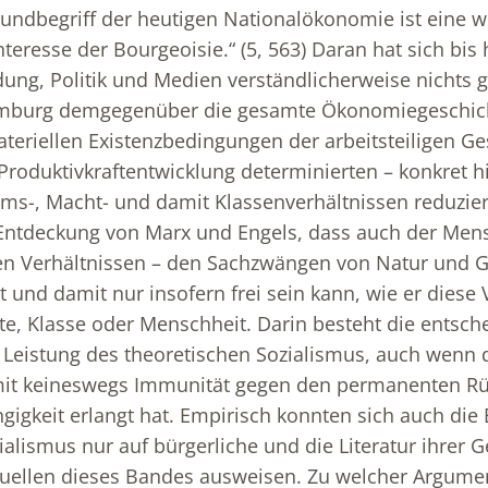
rundbegriff der heutigen Nationalökonomie ist eine w
nteresse der Bourgeoisie.“ (5, 563) Daran hat sich bis 
dung, Politik und Medien verständlicherweise nichts 
mburg demgegenüber die gesamte Ökonomiegeschich
teriellen Existenzbedingungen der arbeitsteiligen Ges
 Produktivkraftentwicklung determinierten – konkret h
ums-, Macht- und damit Klassenverhältnissen reduzier
Entdeckung von Marx und Engels, dass auch der Mens
en Verhältnissen – den Sachzwängen von Natur und G
t und damit nur insofern frei sein kann, wie er diese 
lite, Klasse oder Menschheit. Darin besteht die entsc
 Leistung des theoretischen Sozialismus, auch wenn 
it keineswegs Immunität gegen den permanenten Rüc
gigkeit erlangt hat. Empirisch konnten sich auch die
ialismus nur auf bürgerliche und die Literatur ihrer 
Quellen dieses Bandes ausweisen. Zu welcher Argume