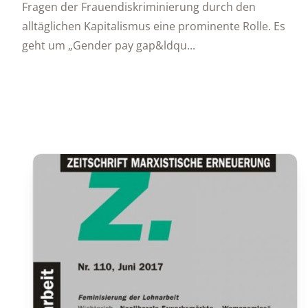
Fragen der Frauendiskriminierung durch den
alltäglichen Kapitalismus eine prominente Rolle. Es
geht um „Gender pay gap&ldqu...