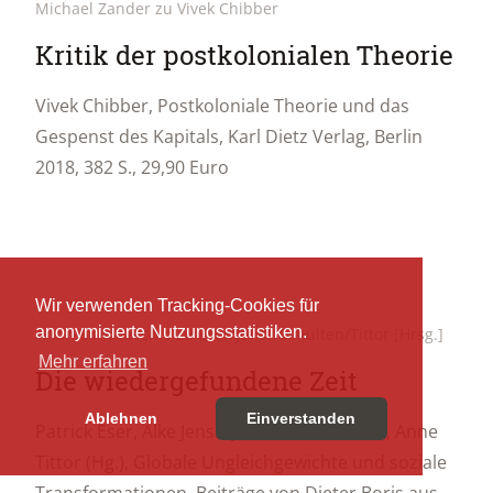
Michael Zander zu Vivek Chibber
Kritik der postkolonialen Theorie
Vivek Chibber, Postkoloniale Theorie und das
Gespenst des Kapitals, Karl Dietz Verlag, Berlin
2018, 382 S., 29,90 Euro
Wir verwenden Tracking-Cookies für
anonymisierte Nutzungsstatistiken.
Andrés Musacchio zu Eser/Jenss/Schulten/Tittor [Hrsg.]
Mehr erfahren
Die wiedergefundene Zeit
Ablehnen
Einverstanden
Patrick Eser, Alke Jenss, Johannes Schulten, Anne
Tittor (Hg.), Globale Ungleichgewichte und soziale