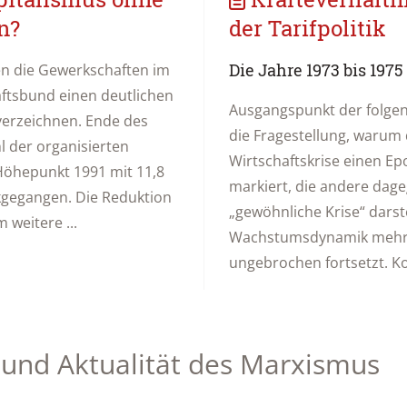
n?
der Tarifpolitik
Die Jahre 1973 bis 197
en die Gewerkschaften im
tsbund einen deutlichen
Ausgangspunkt der folgen
verzeichnen. Ende des
die Fragestellung, warum 
l der organisierten
Wirtschaftskrise einen Ep
öhepunkt 1991 mit 11,8
markiert, die andere dage
ckgegangen. Die Reduktion
„gewöhnliche Krise“ darste
 weitere ...
Wachstumsdynamik mehr
ungebrochen fortsetzt. Konk
 und Aktualität des Marxismus