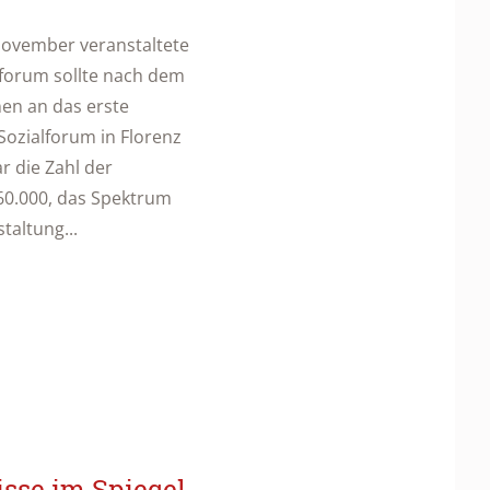
November veranstaltete
lforum sollte nach dem
nen an das erste
Sozialforum in Florenz
r die Zahl der
60.000, das Spektrum
taltung...
isse im Spiegel