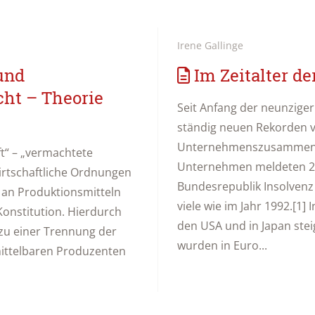
Irene Gallinge
und
Im Zeitalter de
ht – Theorie
Seit Anfang der neunzige
ständig neuen Rekorden 
Unternehmenszusammenb
ft“ – „vermachtete
Unternehmen meldeten 20
irtschaftliche Ordnungen
Bundesrepublik Insolvenz 
m an Produktionsmitteln
viele wie im Jahr 1992.[1]
onstitution. Hierdurch
den USA und in Japan stei
zu einer Trennung der
wurden in Euro...
ittelbaren Produzenten