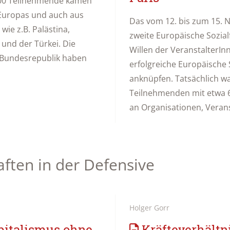
000 Teilnehmende kamen
 Europas und auch aus
Das vom 12. bis zum 15. 
ie z.B. Palästina,
zweite Europäische Sozia
 und der Türkei. Die
Willen der VeranstalterIn
 Bundesrepublik haben
erfolgreiche Europäische 
anknüpfen. Tatsächlich wa
Teilnehmenden mit etwa 
an Organisationen, Verans
ften in der Defensive
Holger Gorr
italismus ohne
Kräfteverhältn