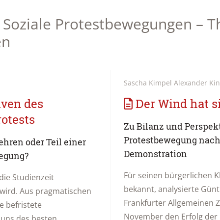
: Soziale Protestbewegungen – 
en
Sascha Kimpel Alexander Ki
iven des
Der Wind hat s
otests
Zu Bilanz und Perspekt
Protestbewegung nach 
hren oder Teil einer
Demonstration
egung?
Für seinen bürgerlichen K
die Studienzeit
bekannt, analysierte Günt
 wird. Aus pragmatischen
Frankfurter Allgemeinen 
e befristete
November den Erfolg der 
 uns des besten