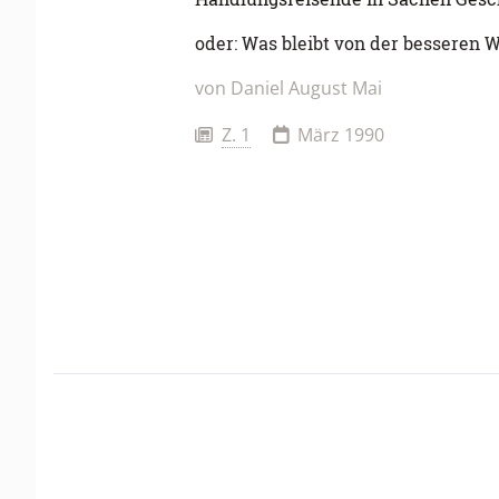
oder: Was bleibt von der besseren W
von
Daniel August Mai
Z. 1
März 1990