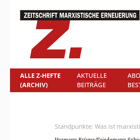
ALLE Z-HEFTE
AKTUELLE
ABO
(ARCHIV)
BEITRÄGE
BES
Standpunkte: Was ist marxist
Hermann Krüger/Friedemann Schu