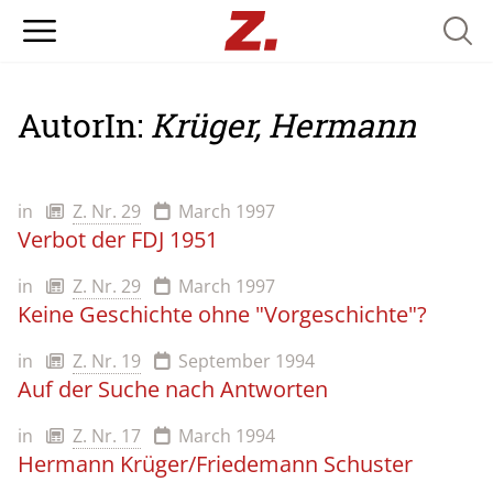
Searc
AutorIn:
Krüger, Hermann
in
Z. Nr. 29
March 1997
Verbot der FDJ 1951
in
Z. Nr. 29
March 1997
Keine Geschichte ohne "Vorgeschichte"?
in
Z. Nr. 19
September 1994
Auf der Suche nach Antworten
in
Z. Nr. 17
March 1994
Hermann Krüger/Friedemann Schuster