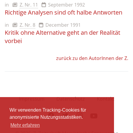
in
Z. Nr. 11
September 1992
Richtige Analysen sind oft halbe Antworten
in
Z. Nr. 8
December 1991
Kritik ohne Alternative geht an der Realität
vorbei
zurück zu den AutorInnen der Z.
Impressum
Datenschutz
Kontakt
Wir verwenden Tracking-Cookies für
Facebook
Twitter
Instagram
Youtube
anonymisierte Nutzungsstatistiken.
Mehr erfahren