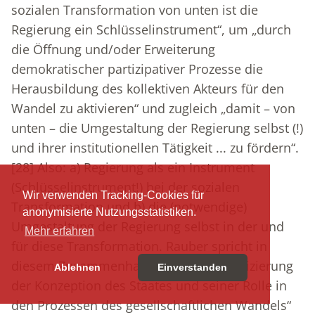
sozialen Transformation von unten ist die
Regierung ein Schlüsselinstrument“, um „durch
die Öffnung und/oder Erweiterung
demokratischer partizipativer Prozesse die
Herausbildung des kollektiven Akteurs für den
Wandel zu aktivieren“ und zugleich „damit – von
unten – die Umgestaltung der Regierung selbst (!)
und ihrer institutionellen Tätigkeit ... zu fördern“.
[28]
Also: a) Regierung als ein Instrument
(Schlüsselinstrument!) bei der sozialen
Wir verwenden Tracking-Cookies für
Transformation und b) die (notwendige)
anonymisierte Nutzungsstatistiken.
Umgestaltung der Regierung selbst in der und
Mehr erfahren
für diese Transformation. Rauber spricht in
diesem Zusammenhang von der „Modifizierung
Ablehnen
Einverstanden
der Konzeption des Staates und seiner Rolle in
den Prozessen des gesellschaftlichen Wandels“