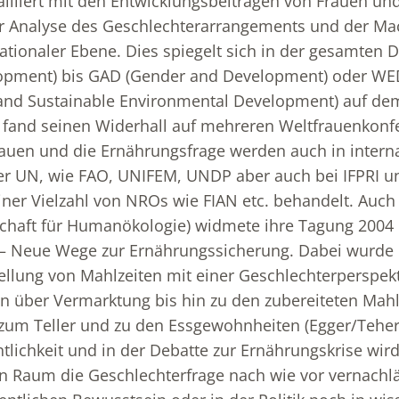
ailliert mit den Entwicklungsbeiträgen von Frauen un
r Analyse des Geschlechterarrangements und der Mac
nationaler Ebene. Dies spiegelt sich in der gesamten 
opment) bis GAD (Gender and Development) oder W
d Sustainable Environmental Development) auf dem
 fand seinen Widerhall auf mehreren Weltfrauenkonfe
rauen und die Ernährungsfrage werden auch in intern
er UN, wie FAO, UNIFEM, UNDP aber auch bei IFPRI un
ner Vielzahl von NROs wie FIAN etc. behandelt. Auc
schaft für Humanökologie) widmete ihre Tagung 200
k – Neue Wege zur Ernährungssicherung. Dabei wurde
ellung von Mahlzeiten mit einer Geschlechterperspek
n über Vermarktung bis hin zu den zubereiteten Mahl
 zum Teller und zu den Essgewohnheiten (Egger/Tehe
ntlichkeit und in der Debatte zur Ernährungskrise wir
 Raum die Geschlechterfrage nach wie vor vernachlä