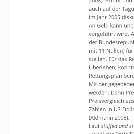
2008). Armut und 
auch auf der Tagu
im Jahr 2005 disku
An Geld kann und 
vorgeführt wird.
der Bundesrepubli
mit 11 Nullen) fü
stellen. Für das 
Überleben, konnt
Rettungsplan bere
Mit der gegebenen
werden. Denn Prei
Preisvergleich au
Zahlen in US-Doll
(Aldmann 2008).
Laut
stuffed and s