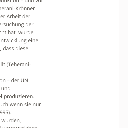
oduktion – und vor
eherani-Krönner
er Arbeit der
tersuchung der
cht hat, wurde
Entwicklung eine
, dass diese
lt (Teherani-
ion – der UN
t und
el produzieren.
auch wenn sie nur
995).
t wurden,