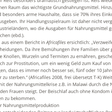
ür Reis besonders dramatisch gestiegen ist. Reis wied
chen Raum das wichtigste Grundnahrungsmittel. Hinz
 besonders arme Haushalte, dass sie 70% ihres Ein
sgeben. Ihr Handlungsspielraum ist daher nicht verg
ustrieländern, wo die Ausgaben für Nahrungsmittel g
chen (ebd.).
 aus einem Bericht in
Africafiles
ersichtlich: „Verzweif
scheidungen. Da ihre Bemühungen ihre Familien über
e Knollen, Wurzeln und Termiten zu ernähren, geschei
ich zur Prostitution, um ein wenig Geld zum Kauf von
gen, dass es immer noch besser sei, fünf oder 10 Jahr
 zu sterben.“ (Africafiles 2008, frei übersetzt T-K) Wei
mit der Nahrungsmittelkrise z.B. in Malawi durch die 
den Frauen steigt. Der Beischlaf auch ohne Kondom is
sen zu bekommen.
ur Nahrungsmittelproduktion