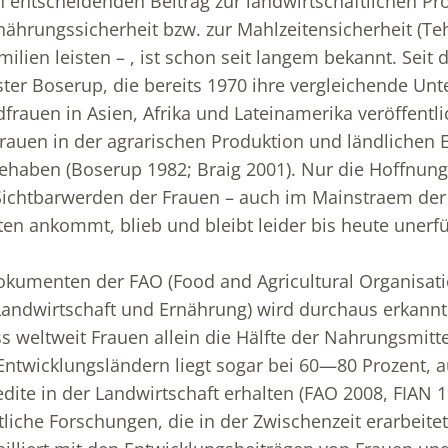
 entscheidenden Beitrag zur landwirtschaftlichen Pr
nährungssicherheit bzw. zur Mahlzeitensicherheit (T
ilien leisten – , ist schon seit langem bekannt. Seit d
er Boserup, die bereits 1970 ihre vergleichende Un
dfrauen in Asien, Afrika und Lateinamerika veröffentli
 Frauen in der agrarischen Produktion und ländlichen 
nehaben (Boserup 1982; Braig 2001). Nur die Hoffnung
 Sichtbarwerden der Frauen – auch im Mainstraem der
en ankommt, blieb und bleibt leider bis heute unerfül
okumenten der FAO (Food and Agricultural Organisat
Landwirtschaft und Ernährung) wird durchaus erkann
ss weltweit Frauen allein die Hälfte der Nahrungsmitt
 Entwicklungsländern liegt sogar bei 60—80 Prozent, 
edite in der Landwirtschaft erhalten (FAO 2008, FIAN 1
tliche Forschungen, die in der Zwischenzeit erarbeite