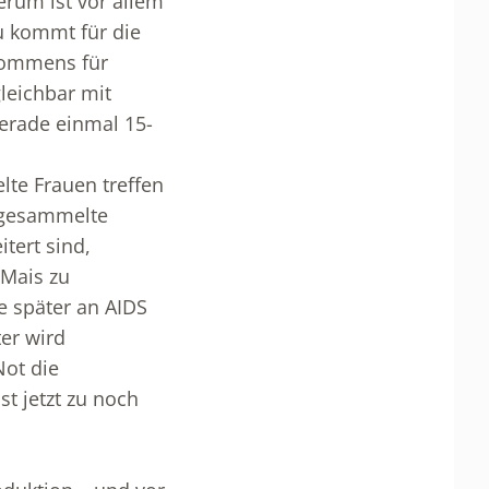
erum ist vor allem
u kommt für die
kommens für
leichbar mit
erade einmal 15-
elte Frauen treffen
 gesammelte
tert sind,
 Mais zu
e später an AIDS
ter wird
Not die
t jetzt zu noch