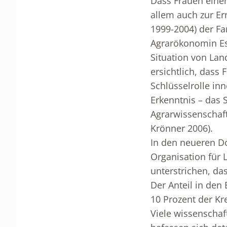
Dass Frauen einen
allem auch zur Er
1999-2004) der Fam
Agrarökonomin Est
Situation von Lan
ersichtlich, dass
Schlüsselrolle in
Erkenntnis – das
Agrarwissenschaft
Krönner 2006).
In den neueren D
Organisation für 
unterstrichen, da
Der Anteil in den
10 Prozent der Kr
Viele wissenschaf