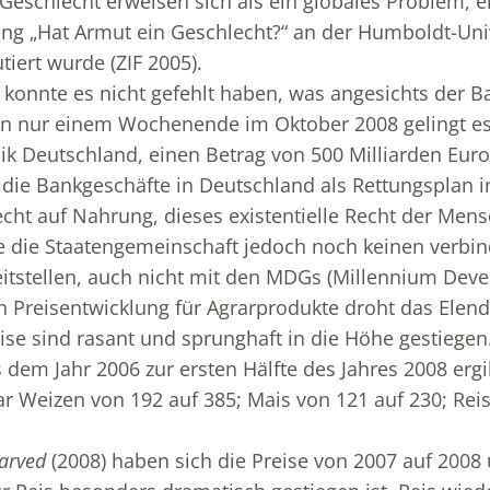
Geschlecht erweisen sich als ein globales Problem, e
ng „Hat Armut ein Geschlecht?“ an der Humboldt-Univ
tiert wurde (ZIF 2005).
konnte es nicht gefehlt haben, was angesichts der B
 An nur einem Wochenende im Oktober 2008 gelingt es
k Deutschland, einen Betrag von 500 Milliarden Euro (
r die Bankgeschäfte in Deutschland als Rettungsplan i
Recht auf Nahrung, dieses existentielle Recht der Men
e die Staatengemeinschaft jedoch noch keinen verbin
itstellen, auch nicht mit den MDGs (Millennium Dev
 Preisentwicklung für Agrarprodukte droht das Elend
se sind rasant und sprunghaft in die Höhe gestiegen.
s dem Jahr 2006 zur ersten Hälfte des Jahres 2008 ergi
ar Weizen von 192 auf 385; Mais von 121 auf 230; Rei
tarved
(2008) haben sich die Preise von 2007 auf 2008