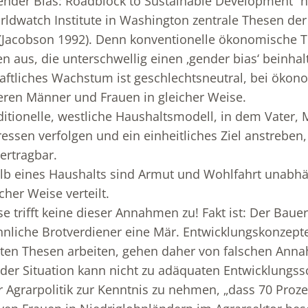
„Gender Bias: Roadblock to Sustainable Development” 
ldwatch Institute in Washington zentrale Thesen d
er (Jacobson 1992). Denn konventionelle ökonomische 
 aus, die unterschwellig einen ‚gender bias‘ beinhal
haftliches Wachstum ist geschlechtsneutral, bei öko
eren Männer und Frauen in gleicher Weise.
aditionelle, westliche Haushaltsmodell, in dem Vater,
ssen verfolgen und ein einheitliches Ziel anstreben, 
ertragbar.
halb eines Haushalts sind Armut und Wohlfahrt unabh
cher Weise verteilt.
 trifft keine dieser Annahmen zu! Fakt ist: Der Bauer
nliche Brotverdiener eine Mär. Entwicklungskonzepte
ten Thesen arbeiten, gehen daher von falschen Ann
der Situation kann nicht zu adäquaten Entwicklungssc
 Agrarpolitik zur Kenntnis zu nehmen, „dass 70 Proze