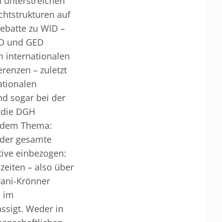
d unterstreichen
htstrukturen auf
Debatte zu WID –
ED und GED
 internationalen
renzen – zuletzt
ationalen
d sogar bei der
h die DGH
4 dem Thema:
 der gesamte
tive einbezogen:
zeiten – also über
rani-Krönner
d im
ssigt. Weder in