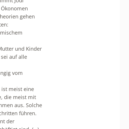
nimmt Jodi
er Ökonomen
Theorien gehen
ten:
nomischem
 Mutter und Kinder
sei auf alle
ängig vom
 ist meist eine
, die meist mit
ahmen aus. Solche
hritten führen.
nt der