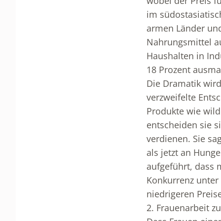
wobei der Preis f
im südostasiatis
armen Länder und
Nahrungsmittel au
Haushalten in Ind
18 Prozent ausma
Die Dramatik wird
verzweifelte Ent
Produkte wie wild
entscheiden sie s
verdienen. Sie sa
als jetzt an Hunger
aufgeführt, dass 
Konkurrenz unter 
niedrigeren Prei
2. Frauenarbeit z