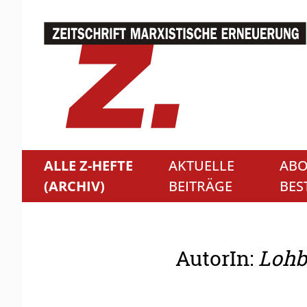
ALLE Z-HEFTE
AKTUELLE
ABO
(ARCHIV)
BEITRÄGE
BES
AutorIn:
Lohb