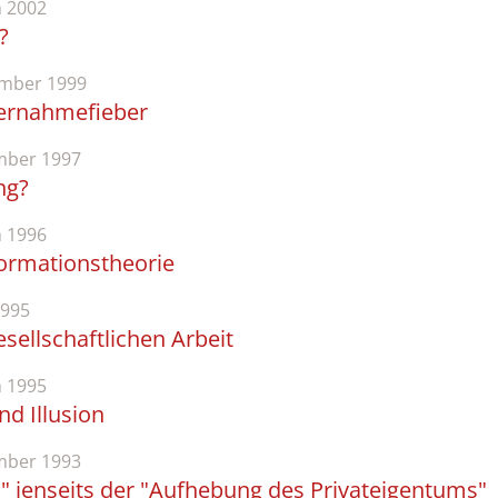
 2002
?
mber 1999
bernahmefieber
ber 1997
ng?
 1996
Formationstheorie
1995
sellschaftlichen Arbeit
 1995
d Illusion
ber 1993
" jenseits der "Aufhebung des Privateigentums"