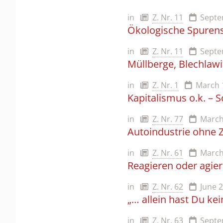
in
Z. Nr. 11
Septe
Ökologische Spurens
in
Z. Nr. 11
Septe
Müllberge, Blechlaw
in
Z. Nr. 1
March 
Kapitalismus o.k. – 
in
Z. Nr. 77
March
Autoindustrie ohne 
in
Z. Nr. 61
March
Reagieren oder agie
in
Z. Nr. 62
June 
„… allein hast Du ke
in
Z. Nr. 63
Septe