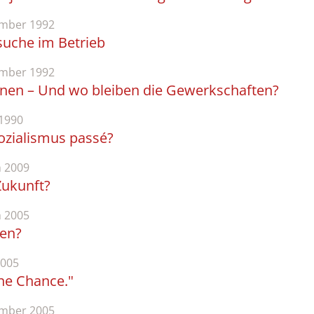
mber 1992
uche im Betrieb
mber 1992
inen – Und wo bleiben die Gewerkschaften?
1990
Sozialismus passé?
 2009
Zukunft?
 2005
ren?
2005
ine Chance."
mber 2005