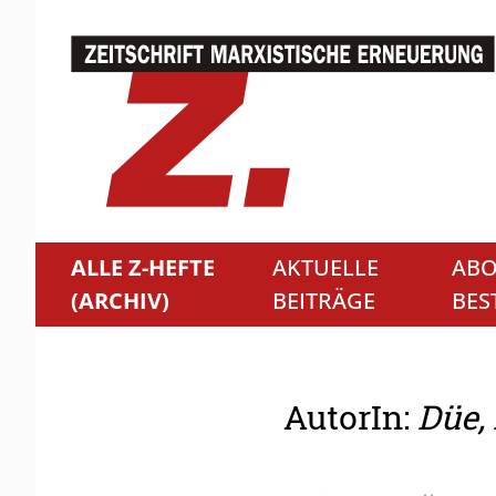
ALLE Z-HEFTE
AKTUELLE
ABO
(ARCHIV)
BEITRÄGE
BES
AutorIn:
Düe,