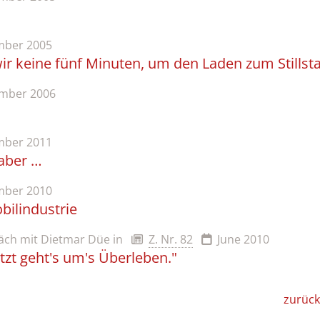
ber 2005
wir keine fünf Minuten, um den Laden zum Stillsta
mber 2006
ber 2011
 aber …
ber 2010
ilindustrie
räch mit Dietmar Düe
in
Z. Nr. 82
June 2010
jetzt geht's um's Überleben."
zurück