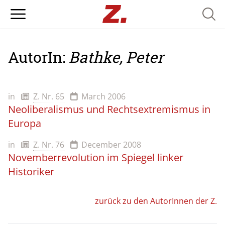
Searc
AutorIn:
Bathke, Peter
in
Z. Nr. 65
March 2006
Neoliberalismus und Rechtsextremismus in
Europa
in
Z. Nr. 76
December 2008
Novemberrevolution im Spiegel linker
Historiker
zurück zu den AutorInnen der Z.