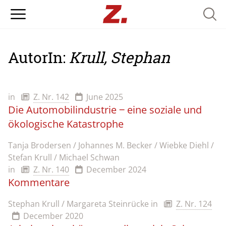
Searc
AutorIn:
Krull, Stephan
in
Z. Nr. 142
June 2025
Die Automobilindustrie ‒ eine soziale und
ökologische Katastrophe
Tanja Brodersen / Johannes M. Becker / Wiebke Diehl /
Stefan Krull / Michael Schwan
in
Z. Nr. 140
December 2024
Kommentare
Stephan Krull / Margareta Steinrücke
in
Z. Nr. 124
December 2020