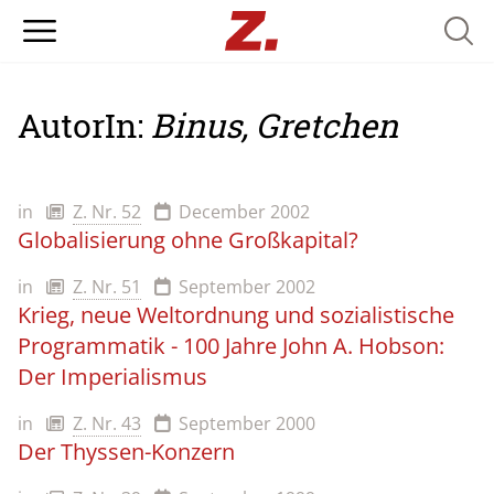
Searc
AutorIn:
Binus, Gretchen
in
Z. Nr. 52
December 2002
Globalisierung ohne Großkapital?
in
Z. Nr. 51
September 2002
Krieg, neue Weltordnung und sozialistische
Programmatik - 100 Jahre John A. Hobson:
Der Imperialismus
in
Z. Nr. 43
September 2000
Der Thyssen-Konzern