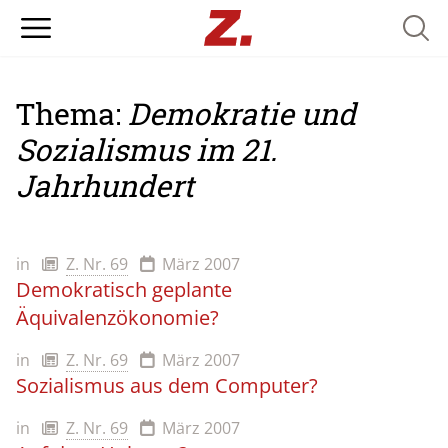
Searc
Thema:
Demokratie und
Sozialismus im 21.
Jahrhundert
in
Z. Nr. 69
März 2007
Demokratisch geplante
Äquivalenzökonomie?
in
Z. Nr. 69
März 2007
Sozialismus aus dem Computer?
in
Z. Nr. 69
März 2007