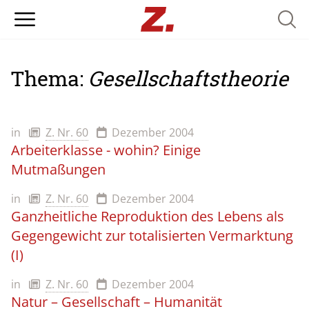
Searc
Thema:
Gesellschaftstheorie
in
Z. Nr. 60
Dezember 2004
Arbeiterklasse - wohin? Einige
Mutmaßungen
in
Z. Nr. 60
Dezember 2004
Ganzheitliche Reproduktion des Lebens als
Gegengewicht zur totalisierten Vermarktung
(I)
in
Z. Nr. 60
Dezember 2004
Natur – Gesellschaft – Humanität