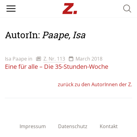
Searc
AutorIn:
Paape, Isa
Isa Paape
in
Z. Nr. 113
March 2018
Eine für alle – Die 35-Stunden-Woche
zurück zu den AutorInnen der Z.
Impressum
Datenschutz
Kontakt