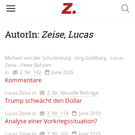
Searc
AutorIn:
Zeise, Lucas
Michael von der Schulenburg - Jörg Goldberg - Lucas
Zeise - Peter Behnen
in
Z. Nr. 142
June 2025
Kommentare
Lucas Zeise
in
Z. Nr. Aktuelle Beiträge
Trump schwächt den Dollar
Lucas Zeise
in
Z. Nr. 118
June 2019
Analyse einer Vorkriegssituation?
Lucas Zeise
in
Z. Nr. 102
June 2015