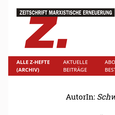
ALLE Z-HEFTE
AKTUELLE
ABO
(ARCHIV)
BEITRÄGE
BES
AutorIn:
Schw