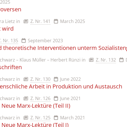
 2025
roversen
a Lietz
in
Z. Nr. 141
March 2025
 wird
Z. Nr. 135
September 2023
nd theoretische Interventionen unterm Sozialiste
Schwarz – Klaus Müller – Herbert Rünzi
in
Z. Nr. 132
schriften
Schwarz
in
Z. Nr. 130
June 2022
enschliche Arbeit in Produktion und Austausch
Schwarz
in
Z. Nr. 126
June 2021
Neue Marx-Lektüre (Teil II)
Schwarz
in
Z. Nr. 125
March 2021
Neue Marx-Lektüre (Teil I)